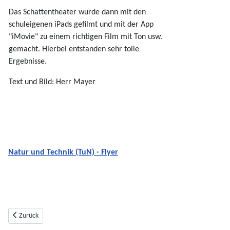
Das Schattentheater wurde dann mit den
schuleigenen iPads gefilmt und mit der App
"iMovie" zu einem richtigen Film mit Ton usw.
gemacht. Hierbei entstanden sehr tolle
Ergebnisse.
Text und Bild: Herr Mayer
Natur und Technik (TuN) - Flyer
Vorheriger Beitrag: Licht und Schatten” im TuN Unterricht der 6. Klassen
Zurück